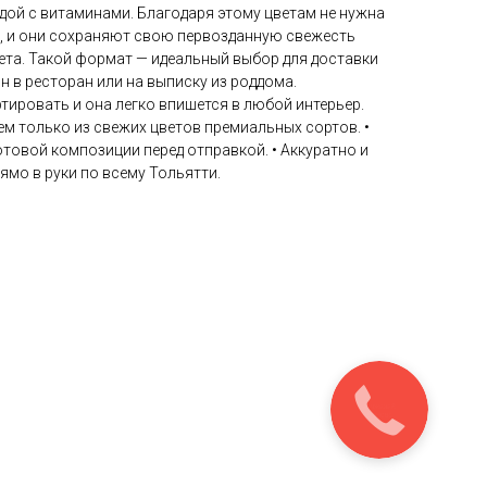
одой с витаминами. Благодаря этому цветам не нужна
ь, и они сохраняют свою первозданную свежесть
ета. Такой формат — идеальный выбор для доставки
н в ресторан или на выписку из роддома.
ировать и она легко впишется в любой интерьер.
м только из свежих цветов премиальных сортов. •
товой композиции перед отправкой. • Аккуратно и
мо в руки по всему Тольятти.
Закажите
звонок!