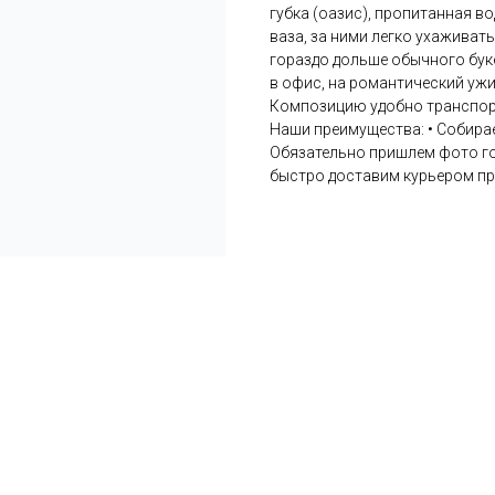
губка (оазис), пропитанная в
ваза, за ними легко ухаживат
гораздо дольше обычного бук
в офис, на романтический ужи
Композицию удобно транспорт
Наши преимущества: • Собирае
Обязательно пришлем фото го
быстро доставим курьером пря